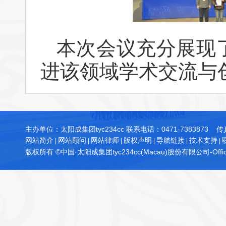
本次会议充分展现
进该领域学术交流与
主办单位：太阳成集团tyc234cc 联系电话：0471-7383873 
网站简介
网站顾问
网站律师
版权声明
导航链接
技术支持
|
|
|
|
|
|
版权所有 ©中国·太阳成集团tyc234cc(Macau)股份有限公司-Officia