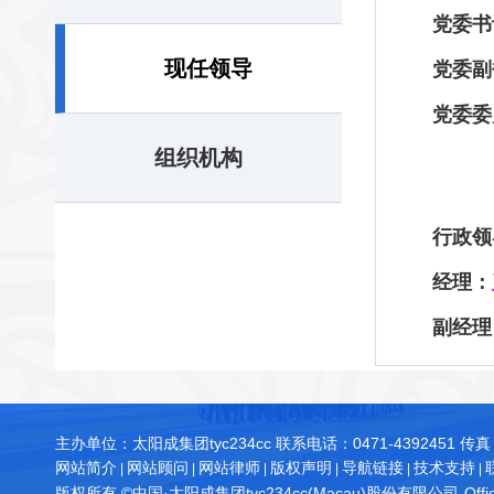
党委书
现任领导
党委副
党委委
组织机构
行政领
经理：
副经理
主办单位：太阳成集团tyc234cc 联系电话：0471-4392451 传真：0
网站简介
网站顾问
网站律师
版权声明
导航链接
技术支持
|
|
|
|
|
|
版权所有 ©中国·太阳成集团tyc234cc(Macau)股份有限公司-Officia