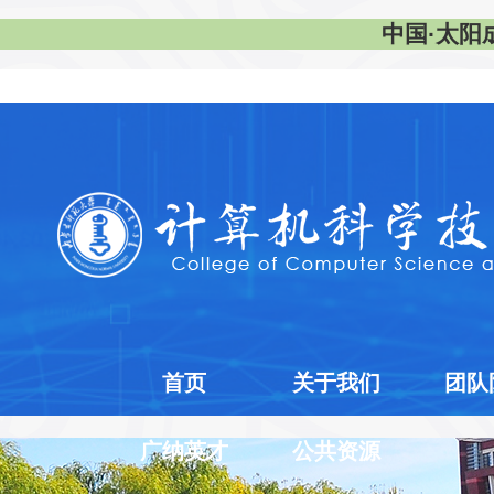
中国·太阳成集
首页
关于我们
团队
广纳英才
公共资源