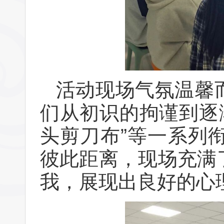
活动现场气氛温馨
们从初识的拘谨到逐渐
头剪刀布”等一系列
彼此距离，现场充满
我，展现出良好的心